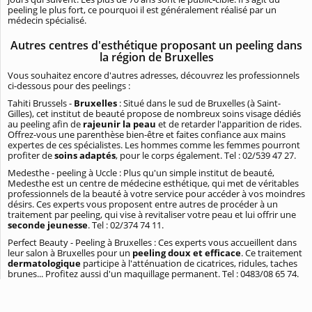
peeling le plus fort, ce pourquoi il est généralement réalisé par un
médecin spécialisé.
Autres centres d'esthétique proposant un peeling dans
la région de Bruxelles
Vous souhaitez encore d'autres adresses, découvrez les professionnels
ci-dessous pour des peelings :
Tahiti Brussels -
Bruxelles
: Situé dans le sud de Bruxelles (à Saint-
Gilles), cet institut de beauté propose de nombreux soins visage dédiés
au peeling afin de
rajeunir la peau
et de retarder l'apparition de rides.
Offrez-vous une parenthèse bien-être et faites confiance aux mains
expertes de ces spécialistes. Les hommes comme les femmes pourront
profiter de
soins adaptés
, pour le corps également. Tel : 02/539 47 27.
Medesthe - peeling à Uccle : Plus qu'un simple institut de beauté,
Medesthe est un centre de médecine esthétique, qui met de véritables
professionnels de la beauté à votre service pour accéder à vos moindres
désirs. Ces experts vous proposent entre autres de procéder à un
traitement par peeling, qui vise à revitaliser votre peau et lui offrir une
seconde jeunesse
. Tel : 02/374 74 11.
Perfect Beauty - Peeling à Bruxelles : Ces experts vous accueillent dans
leur salon à Bruxelles pour un
peeling doux et efficace
. Ce traitement
dermatologique
participe à l'atténuation de cicatrices, ridules, taches
brunes... Profitez aussi d'un maquillage permanent. Tel : 0483/08 65 74.