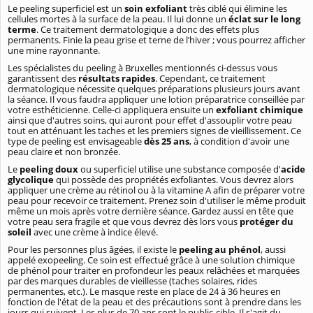
Le peeling superficiel est un
soin exfoliant
très ciblé qui élimine les
cellules mortes à la surface de la peau. Il lui donne un
éclat sur le long
terme
. Ce traitement dermatologique a donc des effets plus
permanents. Finie la peau grise et terne de l’hiver ; vous pourrez afficher
une mine rayonnante.
Les spécialistes du peeling à Bruxelles mentionnés ci-dessus vous
garantissent des
résultats rapides
. Cependant, ce traitement
dermatologique nécessite quelques préparations plusieurs jours avant
la séance. Il vous faudra appliquer une lotion préparatrice conseillée par
votre esthéticienne. Celle-ci appliquera ensuite un
exfoliant chimique
ainsi que d'autres soins, qui auront pour effet d'assouplir votre peau
tout en atténuant les taches et les premiers signes de vieillissement. Ce
type de peeling est envisageable
dès 25 ans
, à condition d'avoir une
peau claire et non bronzée.
Le
peeling doux
ou superficiel utilise une substance composée d'
acide
glycolique
qui possède des propriétés exfoliantes. Vous devrez alors
appliquer une crème au rétinol ou à la vitamine A afin de préparer votre
peau pour recevoir ce traitement. Prenez soin d'utiliser le même produit
même un mois après votre dernière séance. Gardez aussi en tête que
votre peau sera fragile et que vous devrez dès lors vous
protéger du
soleil
avec une crème à indice élevé.
Pour les personnes plus âgées, il existe le
peeling au phénol
, aussi
appelé exopeeling. Ce soin est effectué grâce à une solution chimique
de phénol pour traiter en profondeur les peaux relâchées et marquées
par des marques durables de vieillesse (taches solaires, rides
permanentes, etc.). Le masque reste en place de 24 à 36 heures en
fonction de l'état de la peau et des précautions sont à prendre dans les
jours qui suivent. Les plus de 70 ans sont le public-cible. Il s'agit du